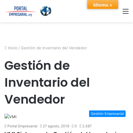
Idioma »
M
Inicio
/
Gestión de Inventario del Vendedor
Gestión de
Inventario del
Vendedor
Gestión Empresarial
Portal Empresarial
27 agosto, 2019
0
2.387